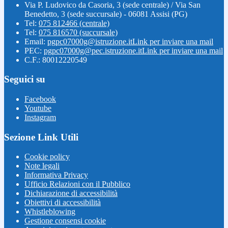
Via P. Ludovico da Casoria, 3 (sede centrale) / Via San
Benedetto, 3 (sede succursale) - 06081 Assisi (PG)
Tel:
075 812466 (centrale)
Tel:
075 816570 (succursale)
Email:
pgpc07000g@istruzione.it
Link per inviare una mail
PEC:
pgpc07000g@pec.istruzione.it
Link per inviare una mail
C.F.: 80012220549
Seguici su
Facebook
Youtube
Instagram
Sezione Link Utili
Cookie policy
Note legali
Informativa Privacy
Ufficio Relazioni con il Pubblico
Dichiarazione di accessibilità
Obiettivi di accessibilità
Whistleblowing
Gestione consensi cookie