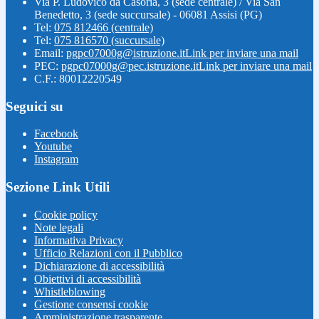
Via P. Ludovico da Casoria, 3 (sede centrale) / Via San
Benedetto, 3 (sede succursale) - 06081 Assisi (PG)
Tel:
075 812466 (centrale)
Tel:
075 816570 (succursale)
Email:
pgpc07000g@istruzione.it
Link per inviare una mail
PEC:
pgpc07000g@pec.istruzione.it
Link per inviare una mail
C.F.: 80012220549
Seguici su
Facebook
Youtube
Instagram
Sezione Link Utili
Cookie policy
Note legali
Informativa Privacy
Ufficio Relazioni con il Pubblico
Dichiarazione di accessibilità
Obiettivi di accessibilità
Whistleblowing
Gestione consensi cookie
Amministrazione trasparente