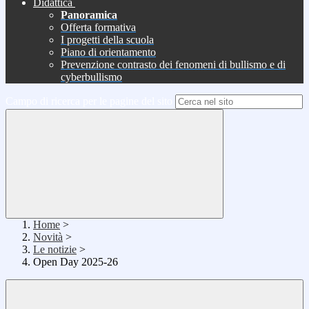
Didattica
Panoramica
Offerta formativa
I progetti della scuola
Piano di orientamento
Prevenzione contrasto dei fenomeni di bullismo e di
cyberbullismo
Campo di ricerca per le pagine del sito
Home
>
Novità
>
Le notizie
>
Open Day 2025-26