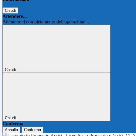
Chiudi
Attendere...
Attendere il completamento dell'operazione...
Chiudi
Chiudi
Conferma
Annulla
Conferma
Liceo Sesto Properzio • Assisi
CLA