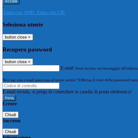
-
Entra con SPID
Entra con CIE
Seleziona utente
button close
×
Recupero password
button close
×
E-mail
Verrà inviato un messaggio all'indirizz
Non hai una e-mail associata al nome utente? Effettua il reset della password tram
E-mail inviata, si prega di controllare la casella di posta elettronica!
Errore
Chiudi
Successo
Chiudi
Informazione