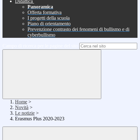
Didattica
Panoramica
Offerta formativa
I progetti della scuola
Piano di orientamento
Prevenzione contrasto dei fenomeni di bullismo e di
cyberbullismo
Campo di ricerca per le pagine del sito
Home
>
Novità
>
Le notizie
>
Erasmus Plus 2020-2023