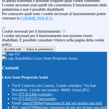
In questa schermata è possibile scegliere quali cookie consentire.
I cookie necessari sono quelli che consentono il funzionamento della
piattaforma e non è possibile disabilitarli.
Per conoscere quali sono i cookie necessari al funzionamento potete
visionare la
COOKIE POLICY
.
Cookie necessari per il funzionamento
I cookie necessari per il funzionamento non possono essere
disabilitati. È possibile consultare l'elenco nella pagina della cookie
policy.
Accetta tutti
Salva le preferenze
Liceo Sesto Properzio Assisi
Contatti
Liceo Sesto Properzio Assisi
Via P. Ludovico da Casoria, 3 (sede centrale) / Via San
Benedetto, 3 (sede succursale) - 06081 Assisi (PG)
Tel:
075 812466 (centrale)
Tel:
075 816570 (succursale)
Email:
pgpc07000g@istruzione.it
Link per inviare una mail
PEC:
pgpc07000g@pec.istruzione.it
Link per inviare una mail