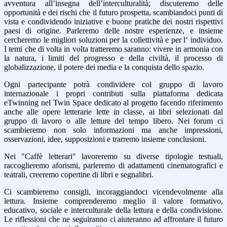
avventura all’insegna dell’interculturalità; discuteremo delle
opportunità e dei rischi che il futuro prospetta, scambiandoci punti di
vista e condividendo iniziative e buone pratiche dei nostri rispettivi
paesi di origine. Parleremo delle nostre esperienze, e insieme
cercheremo le migliori soluzioni per la collettività e per l‘ individuo.
I temi che di volta in volta tratteremo saranno: vivere in armonia con
la natura, i limiti del progresso e della civiltà, il processo di
globalizzazione, il potere dei media e la conquista dello spazio.
Ogni partecipante potrà condividere col gruppo di lavoro
internazionale i propri contributi sulla piattaforma dedicata
eTwinning nel Twin Space dedicato al progetto facendo riferimento
anche alle opere letterarie lette in classe, ai libri selezionati dal
gruppo di lavoro o alle letture del tempo libero. Nei forum ci
scambieremo non solo informazioni ma anche impressioni,
osservazioni, idee, supposizioni e trarremo insieme conclusioni.
Nei "Caffè letterari" lavoreremo su diverse tipologie testuali,
raccoglieremo aforismi, parleremo di adattamenti cinematografici e
teatrali, creeremo copertine di libri e segnalibri.
Ci scambieremo consigli, incoraggiandoci vicendevolmente alla
lettura. Insieme comprenderemo meglio il valore formativo,
educativo, sociale e interculturale della lettura e della condivisione.
Le riflessioni che ne seguiranno ci aiuteranno ad affrontare il futuro