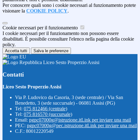
Per conoscere quali sono i cookie necessari al funzionamento potete
visionare la
COOKIE POLICY
.
Cookie necessari per il funzionamento
I cookie necessari per il funzionamento non possono essere
disabilitati. È possibile consultare l'elenco nella pagina della cookie
policy.
Accetta tutti
Salva le preferenze
Liceo Sesto Properzio Assisi
Contatti
Liceo Sesto Properzio Assisi
Via P. Ludovico da Casoria, 3 (sede centrale) / Via San
Benedetto, 3 (sede succursale) - 06081 Assisi (PG)
Tel:
075 812466 (centrale)
Tel:
075 816570 (succursale)
Email:
pgpc07000g@istruzione.it
Link per inviare una mail
PEC:
pgpc07000g@pec.istruzione.it
Link per inviare una mail
C.F.: 80012220549