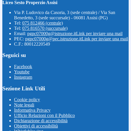
Liceo Sesto Properzio Assisi
Via P. Ludovico da Casoria, 3 (sede centrale) / Via San
Benedetto, 3 (sede succursale) - 06081 Assisi (PG)
Tel:
075 812466 (centrale)
Tel:
075 816570 (succursale)
Email:
pgpc07000g@istruzione.it
Link per inviare una mail
PEC:
pgpc07000g@pec.istruzione.it
Link per inviare una mail
C.F.: 80012220549
Seguici su
Facebook
Youtube
Instagram
Sezione Link Utili
Cookie policy
Note legali
Informativa Privacy
Ufficio Relazioni con il Pubblico
Dichiarazione di accessibilità
Obiettivi di accessibilità