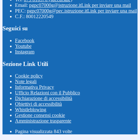
Email:
pgpc07000g@istruzione.it
Link per inviare una mail
PEC:
pgpc07000g@pec.istruzione.it
Link per inviare una mail
C.F.: 80012220549
Seguici su
Facebook
Youtube
Instagram
Sezione Link Utili
Cookie policy
Note legali
Informativa Privacy
Ufficio Relazioni con il Pubblico
Dichiarazione di accessibilità
Obiettivi di accessibilità
Whistleblowing
Gestione consensi cookie
Amministrazione trasparente
Pagina visualizzata
843
volte