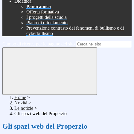
Didattica
Panoramica
Offerta formativa
I progetti della scuola
Piano di orientamento
Prevenzione contrasto dei fenomeni di bullismo e di
cyberbullismo
Campo di ricerca per le pagine del sito
Home
>
Novità
>
Le notizie
>
Gli spazi web del Properzio
Gli spazi web del Properzio