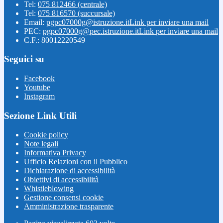
Tel:
075 812466 (centrale)
Tel:
075 816570 (succursale)
Email:
pgpc07000g@istruzione.it
Link per inviare una mail
PEC:
pgpc07000g@pec.istruzione.it
Link per inviare una mail
C.F.: 80012220549
Seguici su
Facebook
Youtube
Instagram
Sezione Link Utili
Cookie policy
Note legali
Informativa Privacy
Ufficio Relazioni con il Pubblico
Dichiarazione di accessibilità
Obiettivi di accessibilità
Whistleblowing
Gestione consensi cookie
Amministrazione trasparente