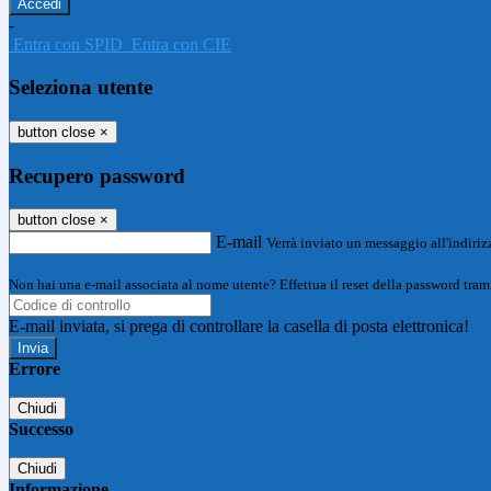
-
Entra con SPID
Entra con CIE
Seleziona utente
button close
×
Recupero password
button close
×
E-mail
Verrà inviato un messaggio all'indirizz
Non hai una e-mail associata al nome utente? Effettua il reset della password tram
E-mail inviata, si prega di controllare la casella di posta elettronica!
Errore
Chiudi
Successo
Chiudi
Informazione