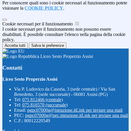
Per conoscere quali sono i cookie necessari al funzionamento potete
visionare la
COOKIE POLICY
.
Cookie necessari per il funzionamento
I cookie necessari per il funzionamento non possono essere
disabilitati. È possibile consultare l'elenco nella pagina della cookie
policy.
Accetta tutti
Salva le preferenze
Liceo Sesto Properzio Assisi
Contatti
Liceo Sesto Properzio Assisi
Via P. Ludovico da Casoria, 3 (sede centrale) / Via San
Benedetto, 3 (sede succursale) - 06081 Assisi (PG)
Tel:
075 812466 (centrale)
Tel:
075 816570 (succursale)
Email:
pgpc07000g@istruzione.it
Link per inviare una mail
PEC:
pgpc07000g@pec.istruzione.it
Link per inviare una mail
C.F.: 80012220549