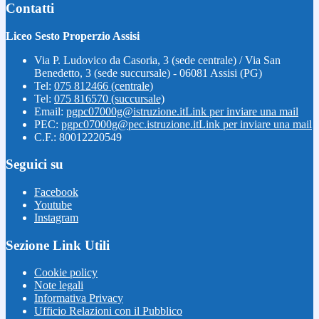
Contatti
Liceo Sesto Properzio Assisi
Via P. Ludovico da Casoria, 3 (sede centrale) / Via San
Benedetto, 3 (sede succursale) - 06081 Assisi (PG)
Tel:
075 812466 (centrale)
Tel:
075 816570 (succursale)
Email:
pgpc07000g@istruzione.it
Link per inviare una mail
PEC:
pgpc07000g@pec.istruzione.it
Link per inviare una mail
C.F.: 80012220549
Seguici su
Facebook
Youtube
Instagram
Sezione Link Utili
Cookie policy
Note legali
Informativa Privacy
Ufficio Relazioni con il Pubblico