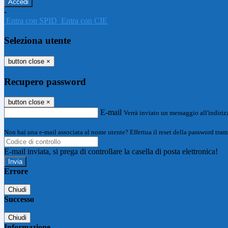
-
Entra con SPID
Entra con CIE
Seleziona utente
button close
×
Recupero password
button close
×
E-mail
Verrà inviato un messaggio all'indirizz
Non hai una e-mail associata al nome utente? Effettua il reset della password tram
E-mail inviata, si prega di controllare la casella di posta elettronica!
Errore
Chiudi
Successo
Chiudi
Informazione