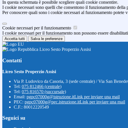
In questa schermata è possibile scegliere quali cookie consentire.
I cookie necessari sono quelli che consentono il funzionamento della pi
Per conoscere quali sono i cookie necessari al funzionamento potete v
Cookie necessari per il funzionamento
I cookie necessari per il funzionamento non possono essere disabilitati.
Accetta tutti
Salva le preferenze
Liceo Sesto Properzio Assisi
Contatti
Liceo Sesto Properzio Assisi
Via P. Ludovico da Casoria, 3 (sede centrale) / Via San Benedet
Tel:
075 812466 (centrale)
Tel:
075 816570 (succursale)
Email:
pgpc07000g@istruzione.it
Link per inviare una mail
PEC:
pgpc07000g@pec.istruzione.it
Link per inviare una mail
C.F.: 80012220549
Seguici su