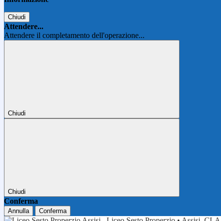
Chiudi
Attendere...
Attendere il completamento dell'operazione...
Chiudi
Chiudi
Conferma
Annulla
Conferma
Liceo Sesto Properzio • Assisi
CLA