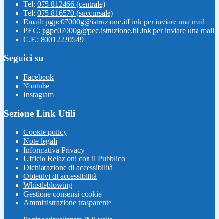
Tel:
075 812466 (centrale)
Tel:
075 816570 (succursale)
Email:
pgpc07000g@istruzione.it
Link per inviare una mail
PEC:
pgpc07000g@pec.istruzione.it
Link per inviare una mail
C.F.: 80012220549
Seguici su
Facebook
Youtube
Instagram
Sezione Link Utili
Cookie policy
Note legali
Informativa Privacy
Ufficio Relazioni con il Pubblico
Dichiarazione di accessibilità
Obiettivi di accessibilità
Whistleblowing
Gestione consensi cookie
Amministrazione trasparente