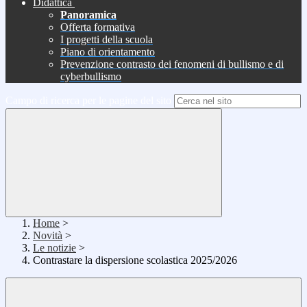
Didattica
Panoramica
Offerta formativa
I progetti della scuola
Piano di orientamento
Prevenzione contrasto dei fenomeni di bullismo e di
cyberbullismo
Campo di ricerca per le pagine del sito
Home
>
Novità
>
Le notizie
>
Contrastare la dispersione scolastica 2025/2026