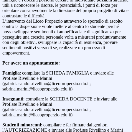
utili a riconoscere le risorse, le potenzialità, i punti di forza per
orientare consapevolmente la direzione del proprio progetto di vita e
contrastare le difficoltà.
L’intervento del Liceo Properzio attraverso lo sportello di ascolto
contro la dispersione vuole mettere al centro lo studente perché
possa sviluppare sentimenti di autoefficacia e di significanza per
perseguire una crescita personale volta a misurarsi produttivamente
con degli obiettivi, sviluppare la capacità di resilienza, provare
sentimenti positivi verso di sé, realizzare un processo di
empowerment.
Per avere un appuntamento:
Famiglia
: compilare la SCHEDA FAMIGLIA e inviare alle
Prof.sse Rivellino e Marini
(gabrielasandra.rivellino@liceoproperzio.edu.it;
sabrina.marini@liceoproperzio.edu.it)
Insegnanti
: compilare la SCHEDA DOCENTE e inviare alle
Prof.sse Rivellino e Marini
(gabrielasandra.rivellino@liceoproperzio.edu.it;
sabrina.marini@liceoproperzio.edu.it)
Studenti minorenni
: compilare e far firmare dai genitori
l’AUTORIZZAZIONE e inviare alle Prof.sse Rivellino e Marini