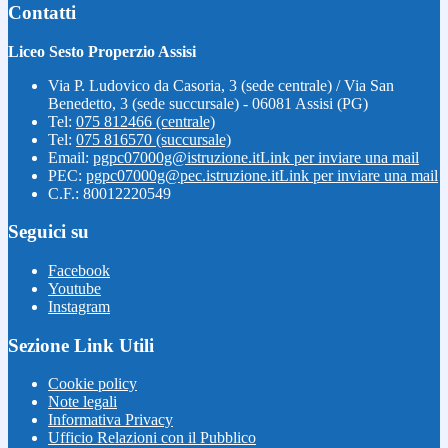
Contatti
Liceo Sesto Properzio Assisi
Via P. Ludovico da Casoria, 3 (sede centrale) / Via San
Benedetto, 3 (sede succursale) - 06081 Assisi (PG)
Tel:
075 812466 (centrale)
Tel:
075 816570 (succursale)
Email:
pgpc07000g@istruzione.it
Link per inviare una mail
PEC:
pgpc07000g@pec.istruzione.it
Link per inviare una mail
C.F.: 80012220549
Seguici su
Facebook
Youtube
Instagram
Sezione Link Utili
Cookie policy
Note legali
Informativa Privacy
Ufficio Relazioni con il Pubblico