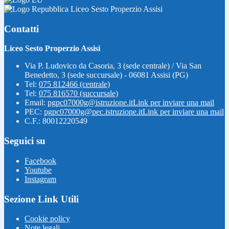
Liceo Sesto Properzio Assisi
Contatti
Liceo Sesto Properzio Assisi
Via P. Ludovico da Casoria, 3 (sede centrale) / Via San
Benedetto, 3 (sede succursale) - 06081 Assisi (PG)
Tel:
075 812466 (centrale)
Tel:
075 816570 (succursale)
Email:
pgpc07000g@istruzione.it
Link per inviare una mail
PEC:
pgpc07000g@pec.istruzione.it
Link per inviare una mail
C.F.: 80012220549
Seguici su
Facebook
Youtube
Instagram
Sezione Link Utili
Cookie policy
Note legali