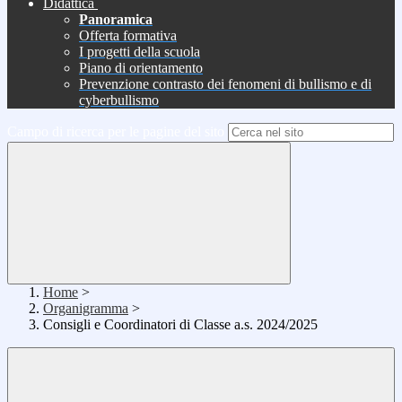
Didattica
Panoramica
Offerta formativa
I progetti della scuola
Piano di orientamento
Prevenzione contrasto dei fenomeni di bullismo e di
cyberbullismo
Campo di ricerca per le pagine del sito
Home
>
Organigramma
>
Consigli e Coordinatori di Classe a.s. 2024/2025