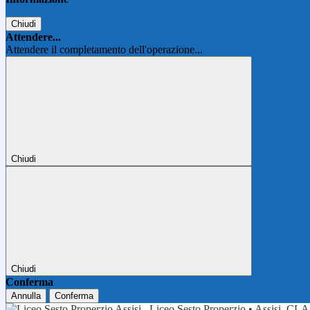
Chiudi
Attendere...
Attendere il completamento dell'operazione...
Chiudi
Chiudi
Conferma
Annulla
Conferma
Liceo Sesto Properzio • Assisi
CLA