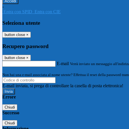
-
Entra con SPID
Entra con CIE
Seleziona utente
button close
×
Recupero password
button close
×
E-mail
Verrà inviato un messaggio all'indirizz
Non hai una e-mail associata al nome utente? Effettua il reset della password tram
E-mail inviata, si prega di controllare la casella di posta elettronica!
Errore
Chiudi
Successo
Chiudi
Informazione