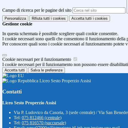
Campo di ricerca per le pagine del sito
Personalizza
Rifiuta tutti
i cookies
Accetta tutti
i cookies
Gestione cookie
In questa schermata è possibile scegliere quali cookie consentire.
I cookie necessari sono quelli che consentono il funzionamento della pi
Per conoscere quali sono i cookie necessari al funzionamento potete v
Cookie necessari per il funzionamento
I cookie necessari per il funzionamento non possono essere disabilitati.
Accetta tutti
Salva le preferenze
Liceo Sesto Properzio Assisi
Contatti
Liceo Sesto Properzio Assisi
Via P. Ludovico da Casoria, 3 (sede centrale) / Via San Benedet
Tel:
075 812466 (centrale)
Tel:
075 816570 (succursale)
Email:
pgpc07000g@istruzione.it
Link per inviare una mail