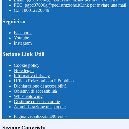
PEC:
pgpc07000g@pec.istruzione.it
Link per inviare una mail
C.F.: 80012220549
Seguici su
Facebook
Youtube
Instagram
Sezione Link Utili
Cookie policy
Note legali
Informativa Privacy
Ufficio Relazioni con il Pubblico
Dichiarazione di accessibilità
Obiettivi di accessibilità
Whistleblowing
Gestione consensi cookie
Amministrazione trasparente
Pagina visualizzata
499
volte
Sezione Copyright