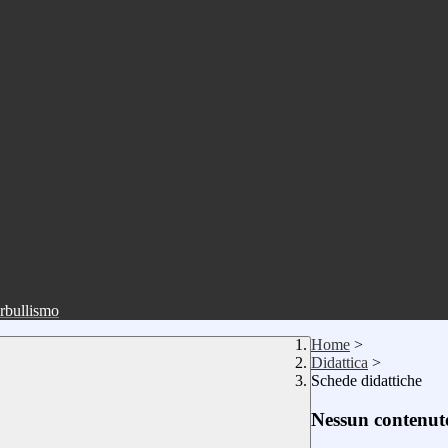
erbullismo
Home
>
Didattica
>
Schede didattiche
Nessun contenuto