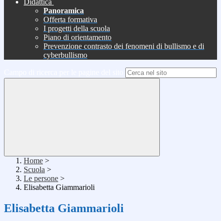
Didattica
Panoramica
Offerta formativa
I progetti della scuola
Piano di orientamento
Prevenzione contrasto dei fenomeni di bullismo e di
cyberbullismo
Campo di ricerca per le pagine del sito
Home
>
Scuola
>
Le persone
>
Elisabetta Giammarioli
Elisabetta Giammarioli