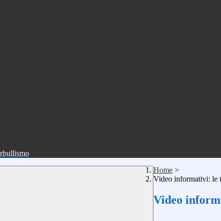
erbullismo
Home
>
Video informativi: le 
Video informa