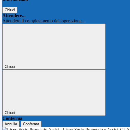
Chiudi
Attendere...
Attendere il completamento dell'operazione...
Chiudi
Chiudi
Conferma
Annulla
Conferma
Liceo Sesto Properzio • Assisi
CLA