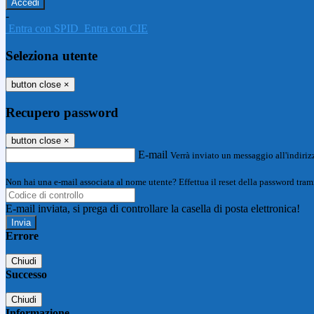
-
Entra con SPID
Entra con CIE
Seleziona utente
button close
×
Recupero password
button close
×
E-mail
Verrà inviato un messaggio all'indirizz
Non hai una e-mail associata al nome utente? Effettua il reset della password tram
E-mail inviata, si prega di controllare la casella di posta elettronica!
Errore
Chiudi
Successo
Chiudi
Informazione