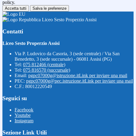
policy.
Accetta tutti
Salva le preferenze
Liceo Sesto Properzio Assisi
Contatti
Liceo Sesto Properzio Assisi
Via P. Ludovico da Casoria, 3 (sede centrale) / Via San
Benedetto, 3 (sede succursale) - 06081 Assisi (PG)
Tel:
075 812466 (centrale)
Tel:
075 816570 (succursale)
Email:
pgpc07000g@istruzione.it
Link per inviare una mail
PEC:
pgpc07000g@pec.istruzione.it
Link per inviare una mail
C.F.: 80012220549
Seguici su
Facebook
Youtube
Instagram
Sezione Link Utili