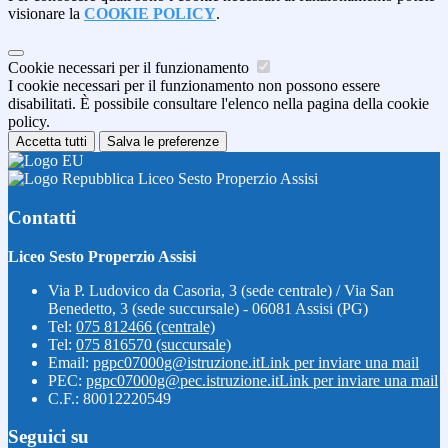
visionare la
COOKIE POLICY
.
Cookie necessari per il funzionamento
I cookie necessari per il funzionamento non possono essere
disabilitati. È possibile consultare l'elenco nella pagina della cookie
policy.
Accetta tutti
Salva le preferenze
Liceo Sesto Properzio Assisi
Contatti
Liceo Sesto Properzio Assisi
Via P. Ludovico da Casoria, 3 (sede centrale) / Via San
Benedetto, 3 (sede succursale) - 06081 Assisi (PG)
Tel:
075 812466 (centrale)
Tel:
075 816570 (succursale)
Email:
pgpc07000g@istruzione.it
Link per inviare una mail
PEC:
pgpc07000g@pec.istruzione.it
Link per inviare una mail
C.F.: 80012220549
Seguici su