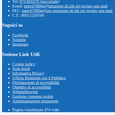
Tel:
075 816570 (succursale)
Email:
pgpc07000g@istruzione.it
Link per inviare una mail
PEC:
pgpc07000g@pec.istruzione.it
Link per inviare una mail
C.F.: 80012220549
Seguici su
Facebook
Youtube
Instagram
Sezione Link Utili
Cookie policy
Note legali
Informativa Privacy
Ufficio Relazioni con il Pubblico
Dichiarazione di accessibilità
Obiettivi di accessibilità
Whistleblowing
Gestione consensi cookie
Amministrazione trasparente
Pagina visualizzata
474
volte