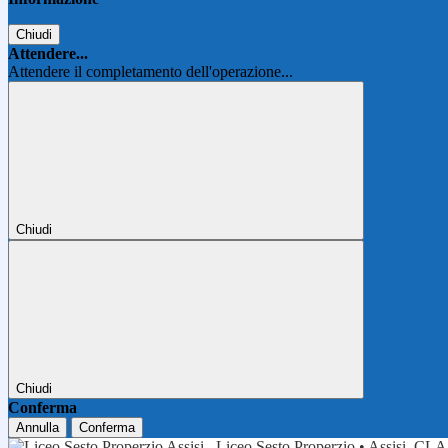
Chiudi
Attendere...
Attendere il completamento dell'operazione...
Chiudi
Chiudi
Conferma
Annulla
Conferma
Liceo Sesto Properzio • Assisi
CLA