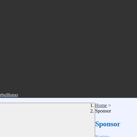
erbullismo
Home
>
Sponsor
Sponsor
Notizie