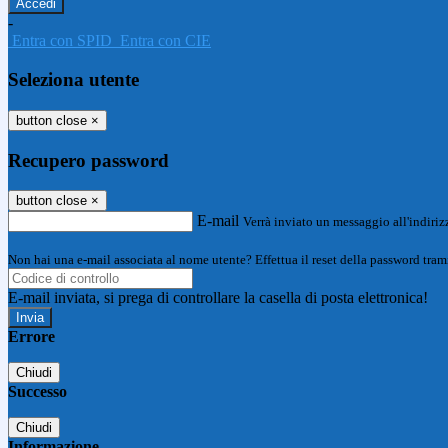
-
Entra con SPID
Entra con CIE
Seleziona utente
button close
×
Recupero password
button close
×
E-mail
Verrà inviato un messaggio all'indirizz
Non hai una e-mail associata al nome utente? Effettua il reset della password tram
E-mail inviata, si prega di controllare la casella di posta elettronica!
Errore
Chiudi
Successo
Chiudi
Informazione