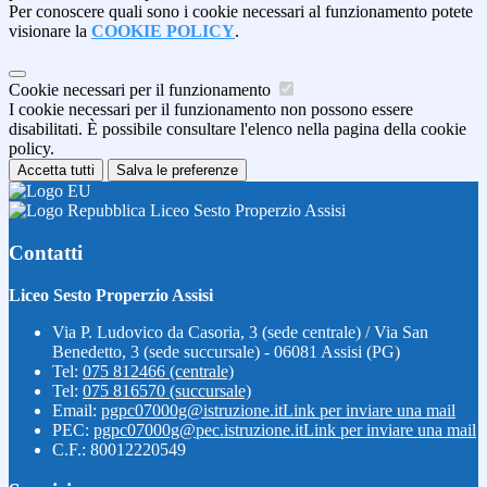
Per conoscere quali sono i cookie necessari al funzionamento potete
visionare la
COOKIE POLICY
.
Cookie necessari per il funzionamento
I cookie necessari per il funzionamento non possono essere
disabilitati. È possibile consultare l'elenco nella pagina della cookie
policy.
Accetta tutti
Salva le preferenze
Liceo Sesto Properzio Assisi
Contatti
Liceo Sesto Properzio Assisi
Via P. Ludovico da Casoria, 3 (sede centrale) / Via San
Benedetto, 3 (sede succursale) - 06081 Assisi (PG)
Tel:
075 812466 (centrale)
Tel:
075 816570 (succursale)
Email:
pgpc07000g@istruzione.it
Link per inviare una mail
PEC:
pgpc07000g@pec.istruzione.it
Link per inviare una mail
C.F.: 80012220549