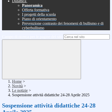
Didattica
Panoramica
Offerta formativa
I progetti della scuola
Piano di orientamento
Prevenzione contrasto dei fenomeni di bullismo e di
cyberbullismo
Campo di ricerca per le pagine del sito
Home
>
Novità
>
Le notizie
>
Sospensione attività didattiche 24-28 Aprile 2025
Sospensione attività didattiche 24-28