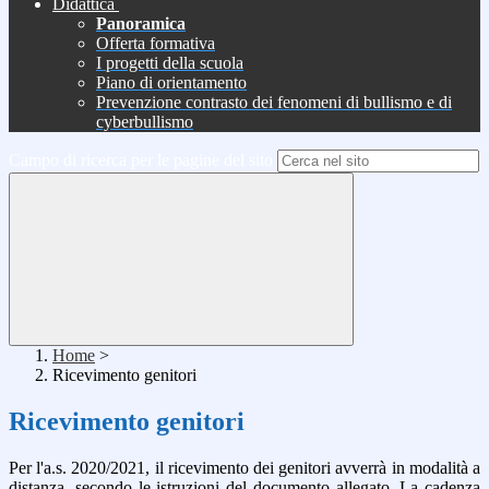
Didattica
Panoramica
Offerta formativa
I progetti della scuola
Piano di orientamento
Prevenzione contrasto dei fenomeni di bullismo e di
cyberbullismo
Campo di ricerca per le pagine del sito
Home
>
Ricevimento genitori
Ricevimento genitori
Per l'a.s. 2020/2021, il ricevimento dei genitori avverrà in modalità a
distanza, secondo le istruzioni del documento allegato. La cadenza