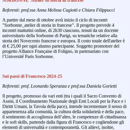
SORBONNE Atelier di storia in francese
Referenti: prof.ssa Anna Melissa Cagiotti e Chiara Filippucci
A partire dal mese di ottobre avrà inizio il ciclo di incontri
"Sorbonne_atelier di storia in francese". Il progetto prevede 4
incontri mattutini online, di 2h30 ciascuno, tenuti da un docente
universitario della Sorbonne di Parigi, su tematiche relative alla
storia del Novecento francese e europea. Il costo
totale dell'atelier è
di € 25,00 per ogni alunno partecipante. Soggetto promotore del
progetto Alliance Française di Foligno, in partenariato con
l’Université Paris Sorbonne.
Sui passi di Francesco 2024-25
Referenti: prof. Leonardo Speranza e prof.ssa Daniela Gorietti
Il progetto, promosso da vari enti (tra i quali il Sacro Convento di
Assisi, il Coordinamento Nazionale degli Enti Locali per la Pace e i
Diritti Umani, la Tavola della pace), intende incrementare il senso di
appartenenza alla comunità, la cultura della solidarietà e della pace,
il sentimento di accoglienza dell’altro, le competenze di cittadinanza
e le soft skills, partendo dalla figura di Francesco e cogliendone gli
elementi di universalità e contemporaneità. Gli allievi, inoltre,