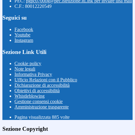
PEC:
pgpc07000g@pec.istruzione.it
Link per inviare una mail
C.F.: 80012220549
Seguici su
Facebook
Youtube
Instagram
Sezione Link Utili
Cookie policy
Note legali
Informativa Privacy
Ufficio Relazioni con il Pubblico
Dichiarazione di accessibilità
Obiettivi di accessibilità
Whistleblowing
Gestione consensi cookie
Amministrazione trasparente
Pagina visualizzata
885
volte
Sezione Copyright