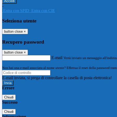
-
Entra con SPID
Entra con CIE
Seleziona utente
button close
×
Recupero password
button close
×
E-mail
Verrà inviato un messaggio all'indirizz
Non hai una e-mail associata al nome utente? Effettua il reset della password tram
E-mail inviata, si prega di controllare la casella di posta elettronica!
Errore
Chiudi
Successo
Chiudi
Informazione