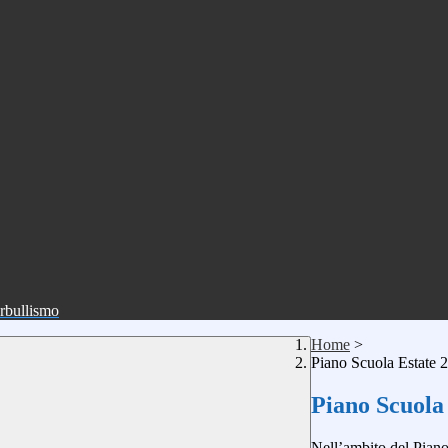
erbullismo
Home
>
Piano Scuola Estate 
Piano Scuola
Nell’ambito del Piano