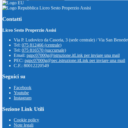
Liceo Sesto Properzio Assisi
Contatti
Liceo Sesto Properzio Assisi
Via P. Ludovico da Casoria, 3 (sede centrale) / Via San Benedet
Tel:
075 812466 (centrale)
Tel:
075 816570 (succursale)
Email:
pgpc07000g@istruzione.it
Link per inviare una mail
PEC:
pgpc07000g@pec.istruzione.it
Link per inviare una mail
C.F.: 80012220549
Seguici su
Facebook
Youtube
Instagram
Sezione Link Utili
Cookie policy
Note legali