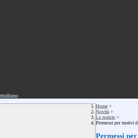
erbullismo
Home
>
Novità
>
Le notizie
>
Permessi per motivi d
Permessi per 