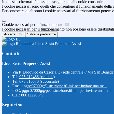
In questa schermata è possibile scegliere quali cookie consentire.
I cookie necessari sono quelli che consentono il funzionamento della pi
Per conoscere quali sono i cookie necessari al funzionamento potete v
Cookie necessari per il funzionamento
I cookie necessari per il funzionamento non possono essere disabilitati.
Accetta tutti
Salva le preferenze
Liceo Sesto Properzio Assisi
Contatti
Liceo Sesto Properzio Assisi
Via P. Ludovico da Casoria, 3 (sede centrale) / Via San Benedet
Tel:
075 812466 (centrale)
Tel:
075 816570 (succursale)
Email:
pgpc07000g@istruzione.it
Link per inviare una mail
PEC:
pgpc07000g@pec.istruzione.it
Link per inviare una mail
C.F.: 80012220549
Seguici su