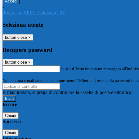
-
Entra con SPID
Entra con CIE
Seleziona utente
button close
×
Recupero password
button close
×
E-mail
Verrà inviato un messaggio all'indirizz
Non hai una e-mail associata al nome utente? Effettua il reset della password tram
E-mail inviata, si prega di controllare la casella di posta elettronica!
Errore
Chiudi
Successo
Chiudi
Informazione