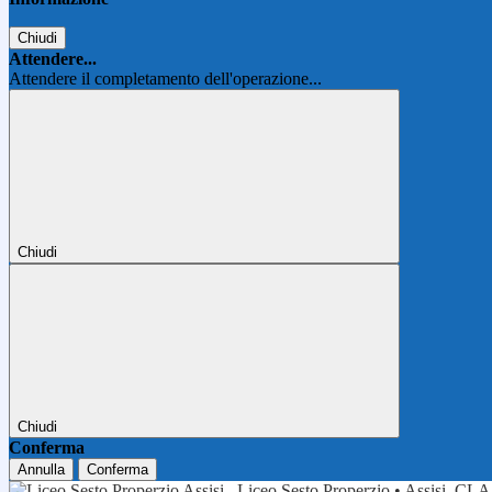
Chiudi
Attendere...
Attendere il completamento dell'operazione...
Chiudi
Chiudi
Conferma
Annulla
Conferma
Liceo Sesto Properzio • Assisi
CLA