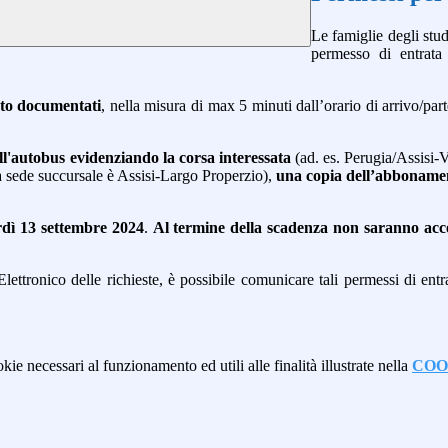
Le famiglie degli stud
permesso di entrata
rto documentati
, nella misura di max 5 minuti dall’orario di arrivo/par
ll'autobus evidenziando la corsa interessata
(ad. es. Perugia/Assisi-V
 la sede succursale è Assisi-Largo Properzio),
una copia dell’abbonament
 13 settembre 2024
.
Al termine della scadenza non saranno accet
ettronico delle richieste, è possibile comunicare tali permessi di entra
kie necessari al funzionamento ed utili alle finalità illustrate nella
COO