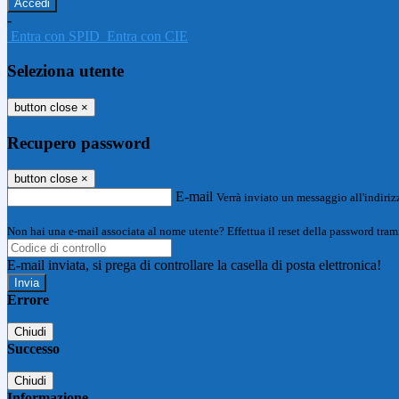
-
Entra con SPID
Entra con CIE
Seleziona utente
button close
×
Recupero password
button close
×
E-mail
Verrà inviato un messaggio all'indirizz
Non hai una e-mail associata al nome utente? Effettua il reset della password tram
E-mail inviata, si prega di controllare la casella di posta elettronica!
Errore
Chiudi
Successo
Chiudi
Informazione