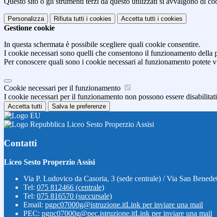
Questo sito o gli strumenti terzi da questo utilizzati si avvalgono di coo
Personalizza
Rifiuta tutti
i cookies
Accetta tutti
i cookies
Gestione cookie
In questa schermata è possibile scegliere quali cookie consentire.
I cookie necessari sono quelli che consentono il funzionamento della pi
Per conoscere quali sono i cookie necessari al funzionamento potete v
Cookie necessari per il funzionamento
I cookie necessari per il funzionamento non possono essere disabilitati.
Accetta tutti
Salva le preferenze
Liceo Sesto Properzio Assisi
Contatti
Liceo Sesto Properzio Assisi
Via P. Ludovico da Casoria, 3 (sede centrale) / Via San Benedet
Tel:
075 812466 (centrale)
Tel:
075 816570 (succursale)
Email:
pgpc07000g@istruzione.it
Link per inviare una mail
PEC:
pgpc07000g@pec.istruzione.it
Link per inviare una mail