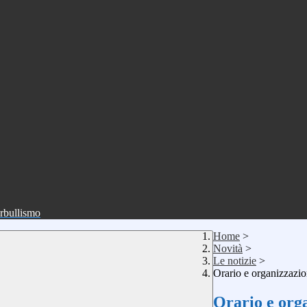
erbullismo
Home
>
Novità
>
Le notizie
>
Orario e organizzazi
Orario e orga