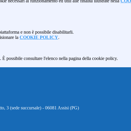
kie necessari al funzionamento ed utili alle finalità illustrate nella
COO
attaforma e non è possibile disabilitarli.
isionare la
COOKIE POLICY
.
 È possibile consultare l'elenco nella pagina della cookie policy.
to, 3 (sede succursale) - 06081 Assisi (PG)