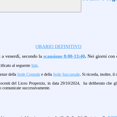
ORARIO DEFINITIVO
dì a venerdì, secondo la
scansione 8:00-13:40
.
Nei giorni con c
cificato al seguente
link
.
genze della
Sede Centrale
e della
Sede Succursale
. Si ricorda, inoltre, i
Docenti del Liceo Properzio, in data 29/10/2024, ha deliberato che gli
no comunicate successivamente.