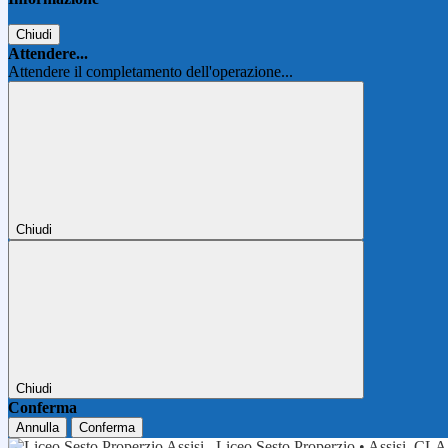
Chiudi
Attendere...
Attendere il completamento dell'operazione...
Chiudi
Chiudi
Conferma
Annulla
Conferma
Liceo Sesto Properzio • Assisi
CLA