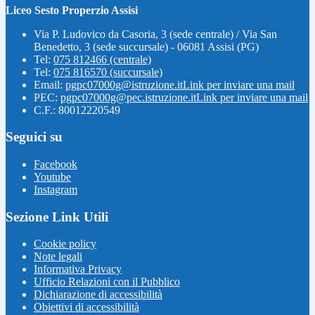
Liceo Sesto Properzio Assisi
Via P. Ludovico da Casoria, 3 (sede centrale) / Via San
Benedetto, 3 (sede succursale) - 06081 Assisi (PG)
Tel:
075 812466 (centrale)
Tel:
075 816570 (succursale)
Email:
pgpc07000g@istruzione.it
Link per inviare una mail
PEC:
pgpc07000g@pec.istruzione.it
Link per inviare una mail
C.F.: 80012220549
Seguici su
Facebook
Youtube
Instagram
Sezione Link Utili
Cookie policy
Note legali
Informativa Privacy
Ufficio Relazioni con il Pubblico
Dichiarazione di accessibilità
Obiettivi di accessibilità