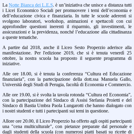
La
Notte Bianca dei L.E.S
. è un’iniziativa che unisce a distanza tutti
i Licei Economico Sociali per promuovere i temi dell’economia e
dell’educazione civica e finanziaria. In tutte le scuole aderenti si
svolgono laboratori, workshop, animazioni e spettacoli con cui
approfondire questioni inerenti il risparmio, gli investimenti, le
assicurazioni e la previ
denza, nonché l’educazione alla cittadinanza
a queste tematiche.
A partire dal 2018, anche il Liceo Sesto Properzio aderisce alla
manifestazione. Per l'edizione 2019, che si è tenuta venerdì 25
ottobre, la nostra scuola ha proposto il seguente programma di
iniziative.
Alle ore 18.00, si è tenuta la conferenza “Cultura ed Educazione
finanziaria”, con la partecipazione della dott.ssa Manuela Gallo,
Università degli Studi di Perugia, facoltà di Economia e Commercio.
Alle ore 19.00, si è svolta la tavola rotonda “Cultura ed Economia”,
con la partecipazione del Sindaco di Assisi Stefania Proietti e del
Sindaco di Bastia Umbra Paola Lungarotti che hanno dialogato con
i nostri studenti e tutti i partecipanti sui temi in questione.
Allore ore 20.00, il Liceo Properzio ha offerto agli ospiti partecipanti
una "cena multiculturale", con pietanze preparate dal personale e
dagli studenti della scuola (con numerosi piatti basati su ricette di