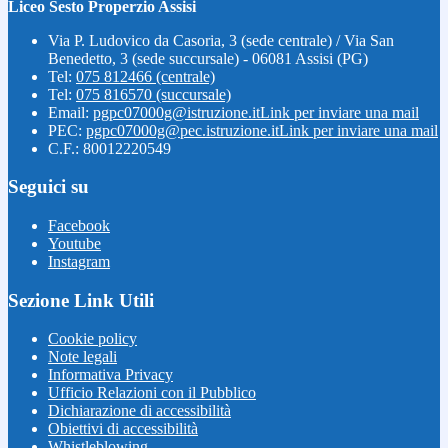
Liceo Sesto Properzio Assisi
Via P. Ludovico da Casoria, 3 (sede centrale) / Via San
Benedetto, 3 (sede succursale) - 06081 Assisi (PG)
Tel:
075 812466 (centrale)
Tel:
075 816570 (succursale)
Email:
pgpc07000g@istruzione.it
Link per inviare una mail
PEC:
pgpc07000g@pec.istruzione.it
Link per inviare una mail
C.F.: 80012220549
Seguici su
Facebook
Youtube
Instagram
Sezione Link Utili
Cookie policy
Note legali
Informativa Privacy
Ufficio Relazioni con il Pubblico
Dichiarazione di accessibilità
Obiettivi di accessibilità
Whistleblowing