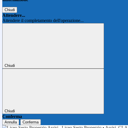
Chiudi
Attendere...
Attendere il completamento dell'operazione...
Chiudi
Chiudi
Conferma
Annulla
Conferma
Liceo Sesto Properzio • Assisi
CLA