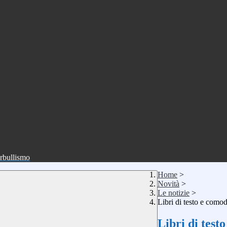
erbullismo
Home
>
Novità
>
Le notizie
>
Libri di testo e como
Libri di test