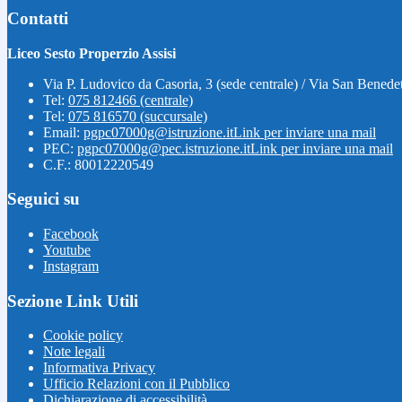
Contatti
Liceo Sesto Properzio Assisi
Via P. Ludovico da Casoria, 3 (sede centrale) / Via San Benedet
Tel:
075 812466 (centrale)
Tel:
075 816570 (succursale)
Email:
pgpc07000g@istruzione.it
Link per inviare una mail
PEC:
pgpc07000g@pec.istruzione.it
Link per inviare una mail
C.F.: 80012220549
Seguici su
Facebook
Youtube
Instagram
Sezione Link Utili
Cookie policy
Note legali
Informativa Privacy
Ufficio Relazioni con il Pubblico
Dichiarazione di accessibilità