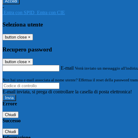
-
Entra con SPID
Entra con CIE
Seleziona utente
button close
×
Recupero password
button close
×
E-mail
Verrà inviato un messaggio all'indirizz
Non hai una e-mail associata al nome utente? Effettua il reset della password tram
E-mail inviata, si prega di controllare la casella di posta elettronica!
Errore
Chiudi
Successo
Chiudi
Informazione