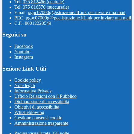
Tel:
075 812466 (centrale)
Tel:
075 816570 (succursale)
Email:
pgpc07000g@istruzione.it
Link per inviare una mail
PEC:
pgpc07000g@pec.istruzione.it
Link per inviare una mail
C.F.: 80012220549
Seguici su
Facebook
Youtube
Instagram
Sezione Link Utili
Cookie policy
Note legali
Informativa Privacy
Ufficio Relazioni con il Pubblico
Dichiarazione di accessibilità
Obiettivi di accessibilità
Whistleblowing
Gestione consensi cookie
Amministrazione trasparente
Pagina visualizzata
358
volte