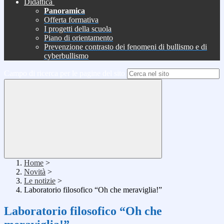
Didattica
Panoramica
Offerta formativa
I progetti della scuola
Piano di orientamento
Prevenzione contrasto dei fenomeni di bullismo e di
cyberbullismo
Campo di ricerca per le pagine del sito
Home
>
Novità
>
Le notizie
>
Laboratorio filosofico “Oh che meraviglia!”
Laboratorio filosofico “Oh che