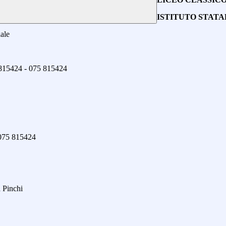
ISTITUTO STAT
ale
5 815424 - 075 815424
 075
815424
 Pinchi