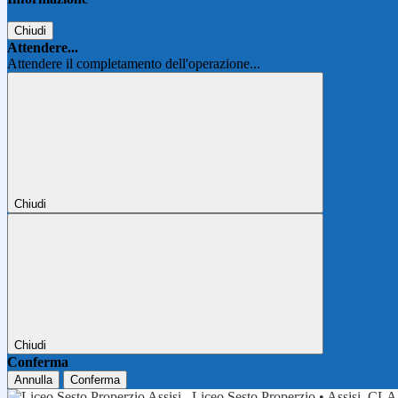
Chiudi
Attendere...
Attendere il completamento dell'operazione...
Chiudi
Chiudi
Conferma
Annulla
Conferma
Liceo Sesto Properzio • Assisi
CLA