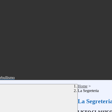
erbullismo
Home
>
La Segreteria
La Segreteri
LICEO CLASSIC