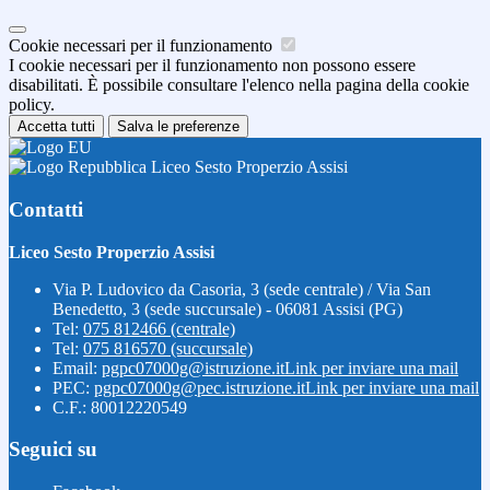
Cookie necessari per il funzionamento
I cookie necessari per il funzionamento non possono essere
disabilitati. È possibile consultare l'elenco nella pagina della cookie
policy.
Accetta tutti
Salva le preferenze
Liceo Sesto Properzio Assisi
Contatti
Liceo Sesto Properzio Assisi
Via P. Ludovico da Casoria, 3 (sede centrale) / Via San
Benedetto, 3 (sede succursale) - 06081 Assisi (PG)
Tel:
075 812466 (centrale)
Tel:
075 816570 (succursale)
Email:
pgpc07000g@istruzione.it
Link per inviare una mail
PEC:
pgpc07000g@pec.istruzione.it
Link per inviare una mail
C.F.: 80012220549
Seguici su