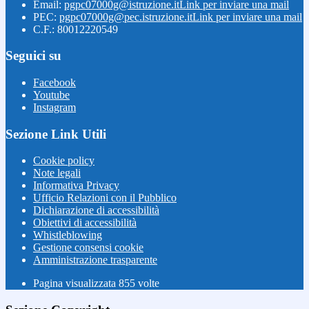
Email:
pgpc07000g@istruzione.it
Link per inviare una mail
PEC:
pgpc07000g@pec.istruzione.it
Link per inviare una mail
C.F.: 80012220549
Seguici su
Facebook
Youtube
Instagram
Sezione Link Utili
Cookie policy
Note legali
Informativa Privacy
Ufficio Relazioni con il Pubblico
Dichiarazione di accessibilità
Obiettivi di accessibilità
Whistleblowing
Gestione consensi cookie
Amministrazione trasparente
Pagina visualizzata
855
volte