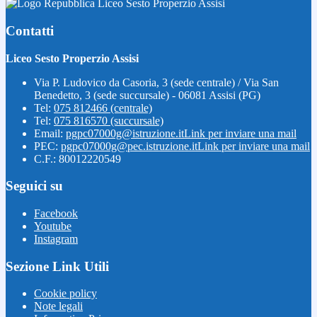
Liceo Sesto Properzio Assisi
Contatti
Liceo Sesto Properzio Assisi
Via P. Ludovico da Casoria, 3 (sede centrale) / Via San
Benedetto, 3 (sede succursale) - 06081 Assisi (PG)
Tel:
075 812466 (centrale)
Tel:
075 816570 (succursale)
Email:
pgpc07000g@istruzione.it
Link per inviare una mail
PEC:
pgpc07000g@pec.istruzione.it
Link per inviare una mail
C.F.: 80012220549
Seguici su
Facebook
Youtube
Instagram
Sezione Link Utili
Cookie policy
Note legali