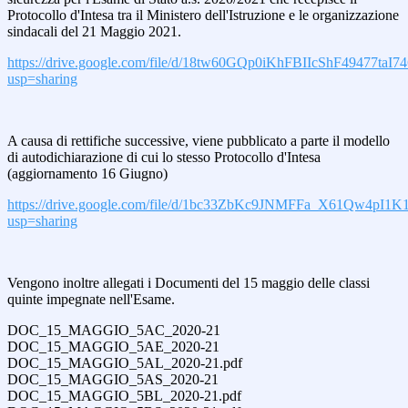
Protocollo d'Intesa tra il Ministero dell'Istruzione e le organizzazione
sindacali del 21 Maggio 2021.
https://drive.google.com/file/d/18tw60GQp0iKhFBIIcShF49477taI7
usp=sharing
A causa di rettifiche successive, viene pubblicato a parte il modello
di autodichiarazione di cui lo stesso Protocollo d'Intesa
(aggiornamento 16 Giugno)
https://drive.google.com/file/d/1bc33ZbKc9JNMFFa_X61Qw4pI1
usp=sharing
Vengono inoltre allegati i Documenti del 15 maggio delle classi
quinte impegnate nell'Esame.
DOC_15_MAGGIO_5AC_2020-21
DOC_15_MAGGIO_5AE_2020-21
DOC_15_MAGGIO_5AL_2020-21.pdf
DOC_15_MAGGIO_5AS_2020-21
DOC_15_MAGGIO_5BL_2020-21.pdf