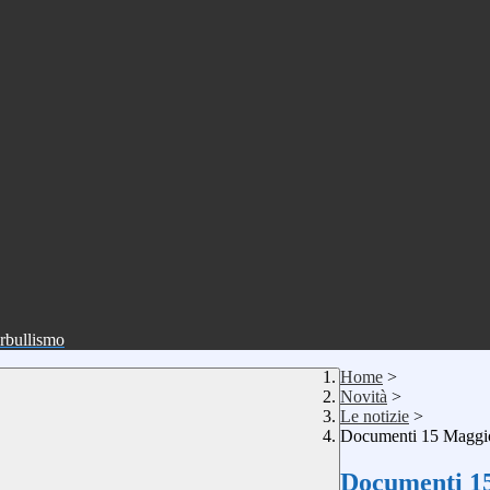
erbullismo
Home
>
Novità
>
Le notizie
>
Documenti 15 Maggio
Documenti 15