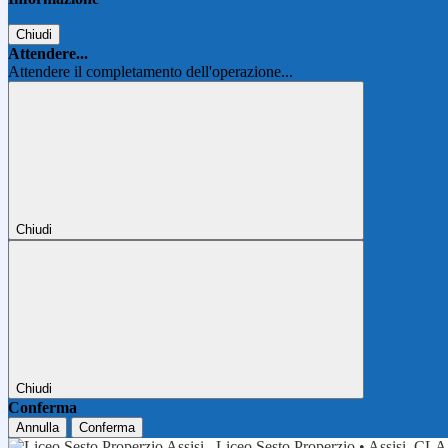
Chiudi
Attendere...
Attendere il completamento dell'operazione...
Chiudi
Chiudi
Conferma
Annulla
Conferma
Liceo Sesto Properzio • Assisi
CLA