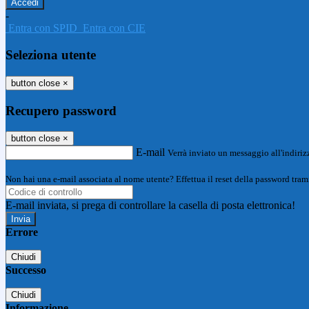
-
Entra con SPID
Entra con CIE
Seleziona utente
button close
×
Recupero password
button close
×
E-mail
Verrà inviato un messaggio all'indirizz
Non hai una e-mail associata al nome utente? Effettua il reset della password tram
E-mail inviata, si prega di controllare la casella di posta elettronica!
Errore
Chiudi
Successo
Chiudi
Informazione