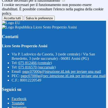
Cookie necessari per il funzionamento
I cookie necessari per il funzionamento non possono essere
disabilitati. È possibile consultare l'elenco nella pagina della cookie
policy.
Accetta tutti
Salva le preferenze
Liceo Sesto Properzio Assisi
Contatti
Liceo Sesto Properzio Assisi
Via P. Ludovico da Casoria, 3 (sede centrale) / Via San
Benedetto, 3 (sede succursale) - 06081 Assisi (PG)
Tel:
075 812466 (centrale)
Tel:
075 816570 (succursale)
Email:
pgpc07000g@istruzione.it
Link per inviare una mail
PEC:
pgpc07000g@pec.istruzione.it
Link per inviare una mail
C.F.: 80012220549
Seguici su
Facebook
Youtube
Instagram