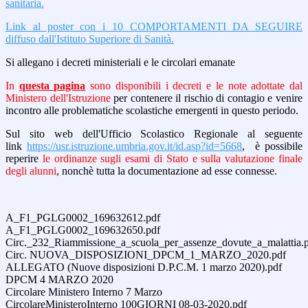
sanitaria.
Link al poster con i 10 COMPORTAMENTI DA SEGUIRE
diffuso dall'Istituto Superiore di Sanità.
Si allegano i decreti ministeriali e le circolari emanate
In
questa pagina
sono disponibili i decreti e le note adottate dal
Ministero dell'Istruzione
per contenere il rischio di contagio e venire
incontro alle problematiche scolastiche emergenti in questo periodo.
Sul sito web dell'Ufficio Scolastico Regionale al seguente
link
https://usr.istruzione.
umbria.gov.it/id.asp?id=5668
,
è possibile
reperire
le ordinanze sugli esami di Stato e sulla valutazione finale
degli alunni
, nonchè tutta la documentazione ad esse connesse.
A_F1_PGLG0002_169632612.pdf
A_F1_PGLG0002_169632650.pdf
Circ._232_Riammissione_a_scuola_per_assenze_dovute_a_malattia.
Circ. NUOVA_DISPOSIZIONI_DPCM_1_MARZO_2020.pdf
ALLEGATO (Nuove disposizioni D.P.C.M. 1 marzo 2020).pdf
DPCM 4 MARZO 2020
Circolare Ministero Interno 7 Marzo
CircolareMinisteroInterno 100GIORNI 08-03-2020.pdf