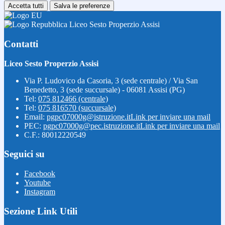
Accetta tutti
Salva le preferenze
Liceo Sesto Properzio Assisi
Contatti
Liceo Sesto Properzio Assisi
Via P. Ludovico da Casoria, 3 (sede centrale) / Via San
Benedetto, 3 (sede succursale) - 06081 Assisi (PG)
Tel:
075 812466 (centrale)
Tel:
075 816570 (succursale)
Email:
pgpc07000g@istruzione.it
Link per inviare una mail
PEC:
pgpc07000g@pec.istruzione.it
Link per inviare una mail
C.F.: 80012220549
Seguici su
Facebook
Youtube
Instagram
Sezione Link Utili