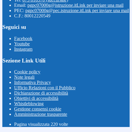
Email:
pgpc07000g@istruzione.it
Link per inviare una mail
PEC:
pgpc07000g@pec.istruzione.it
Link per inviare una mail
C.F.: 80012220549
Seguici su
Facebook
Youtube
Instagram
Sezione Link Utili
Cookie policy
Note legali
Informativa Privacy
Ufficio Relazioni con il Pubblico
Dichiarazione di accessibilità
Obiettivi di accessibilità
Whistleblowing
Gestione consensi cookie
Amministrazione trasparente
Pagina visualizzata
220
volte