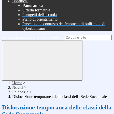
Didattica
Panoramica
Offerta formativa
I progetti della scuola
Piano di orientamento
Prevenzione contrasto dei fenomeni di bullismo e di
cyberbullismo
Campo di ricerca per le pagine del sito
Home
>
Novità
>
Le notizie
>
Dislocazione temporanea delle classi della Sede Succursale
Dislocazione temporanea delle classi della