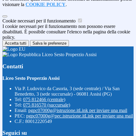
visionare la
COOKIE POLICY
.
Cookie necessari per il funzionamento
I cookie necessari per il funzionamento non possono essere
disabilitati. È possibile consultare l'elenco nella pagina della cookie
policy.
Accetta tutti
Salva le preferenze
Liceo Sesto Properzio Assisi
Contatti
Liceo Sesto Properzio Assisi
Via P. Ludovico da Casoria, 3 (sede centrale) / Via San
Benedetto, 3 (sede succursale) - 06081 Assisi (PG)
Tel:
075 812466 (centrale)
Tel:
075 816570 (succursale)
Email:
pgpc07000g@istruzione.it
Link per inviare una mail
PEC:
pgpc07000g@pec.istruzione.it
Link per inviare una mail
C.F.: 80012220549
Seguici su