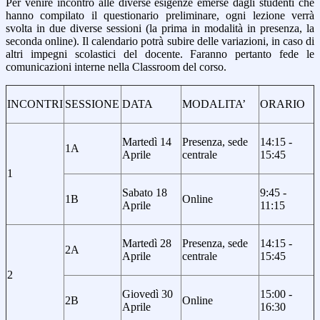
Per venire incontro alle diverse esigenze emerse dagli studenti che
hanno compilato il questionario preliminare, ogni lezione verrà
svolta in due diverse sessioni (la prima in modalità in presenza, la
seconda online). Il calendario potrà subire delle variazioni, in caso di
altri impegni scolastici del docente. Faranno pertanto fede le
comunicazioni interne nella Classroom del corso.
INCONTRI
SESSIONE
DATA
MODALITA’
ORARIO
Martedì 14
Presenza, sede
14:15 -
1A
Aprile
centrale
15:45
1
Sabato 18
9:45 -
1B
Online
Aprile
11:15
Martedì 28
Presenza, sede
14:15 -
2A
Aprile
centrale
15:45
2
Giovedì 30
15:00 -
2B
Online
Aprile
16:30