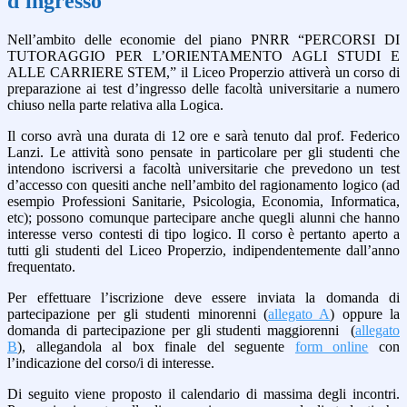
d'ingresso
Nell’ambito delle economie del piano PNRR “PERCORSI DI
TUTORAGGIO PER L’ORIENTAMENTO AGLI STUDI E
ALLE CARRIERE STEM,” il Liceo Properzio attiverà un corso di
preparazione ai test d’ingresso delle facoltà universitarie a numero
chiuso nella parte relativa alla Logica.
Il corso avrà una durata di 12 ore e sarà tenuto dal prof. Federico
Lanzi. Le attività sono pensate in particolare per gli studenti che
intendono iscriversi a facoltà universitarie che prevedono un test
d’accesso con quesiti anche nell’ambito del ragionamento logico (ad
esempio Professioni Sanitarie, Psicologia, Economia, Informatica,
etc); possono comunque partecipare anche quegli alunni che hanno
interesse verso contesti di tipo logico. Il corso è pertanto aperto a
tutti gli studenti del Liceo Properzio, indipendentemente dall’anno
frequentato.
Per effettuare l’iscrizione
deve essere inviata la domanda di
partecipazione per gli studenti minorenni (
allegato A
) oppure la
domanda di partecipazione per gli studenti maggiorenni (
allegato
B
), allegandola al box finale del seguente
form online
con
l’indicazione del corso/i di interesse.
Di seguito viene proposto
il calendario di massima
degli incontri.