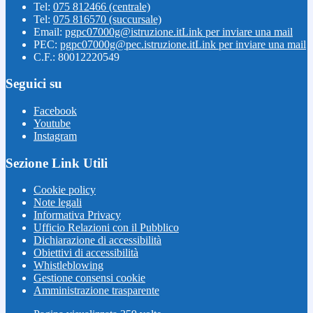
Tel:
075 812466 (centrale)
Tel:
075 816570 (succursale)
Email:
pgpc07000g@istruzione.it
Link per inviare una mail
PEC:
pgpc07000g@pec.istruzione.it
Link per inviare una mail
C.F.: 80012220549
Seguici su
Facebook
Youtube
Instagram
Sezione Link Utili
Cookie policy
Note legali
Informativa Privacy
Ufficio Relazioni con il Pubblico
Dichiarazione di accessibilità
Obiettivi di accessibilità
Whistleblowing
Gestione consensi cookie
Amministrazione trasparente