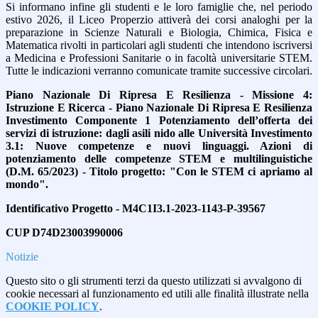
Si informano infine gli studenti e le loro famiglie che, nel periodo
estivo 2026, il Liceo Properzio attiverà dei corsi analoghi per la
preparazione in Scienze Naturali e Biologia, Chimica, Fisica e
Matematica rivolti in particolari agli studenti che intendono iscriversi
a Medicina e Professioni Sanitarie o in facoltà universitarie STEM.
Tutte le indicazioni verranno comunicate tramite successive circolari.
Piano Nazionale Di Ripresa E Resilienza - Missione 4:
Istruzione E Ricerca - Piano Nazionale Di Ripresa E Resilienza
Investimento Componente 1 Potenziamento dell’offerta dei
servizi di istruzione: dagli asili nido alle Università Investimento
3.1: Nuove competenze e nuovi linguaggi. Azioni di
potenziamento delle competenze STEM e multilinguistiche
(D.M. 65/2023) - Titolo progetto: "Con le STEM ci apriamo al
mondo".
Identificativo Progetto - M4C1I3.1-2023-1143-P-39567
CUP D74D23003990006
Notizie
Questo sito o gli strumenti terzi da questo utilizzati si avvalgono di
cookie necessari al funzionamento ed utili alle finalità illustrate nella
COOKIE POLICY
.