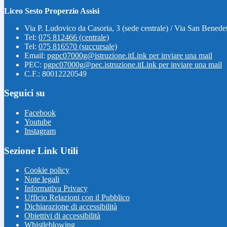
Liceo Sesto Properzio Assisi
Via P. Ludovico da Casoria, 3 (sede centrale) / Via San Benedet
Tel:
075 812466 (centrale)
Tel:
075 816570 (succursale)
Email:
pgpc07000g@istruzione.it
Link per inviare una mail
PEC:
pgpc07000g@pec.istruzione.it
Link per inviare una mail
C.F.: 80012220549
Seguici su
Facebook
Youtube
Instagram
Sezione Link Utili
Cookie policy
Note legali
Informativa Privacy
Ufficio Relazioni con il Pubblico
Dichiarazione di accessibilità
Obiettivi di accessibilità
Whistleblowing