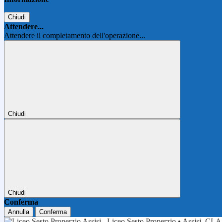
Chiudi
Attendere...
Attendere il completamento dell'operazione...
Chiudi
Chiudi
Conferma
Annulla
Conferma
Liceo Sesto Properzio • Assisi
CLA