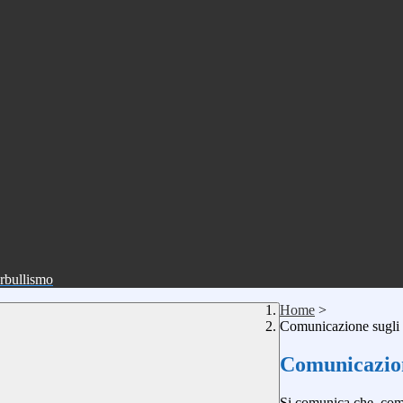
erbullismo
Home
>
Comunicazione sugli 
Comunicazion
Si comunica che, come