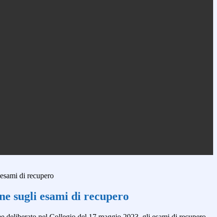
esami di recupero
e sugli esami di recupero
 deliberato nel Collegio del 17 maggio 2023, gli esami di recupero