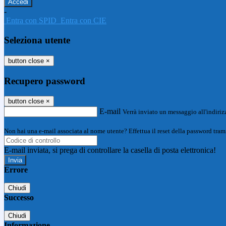
-
Entra con SPID
Entra con CIE
Seleziona utente
button close
×
Recupero password
button close
×
E-mail
Verrà inviato un messaggio all'indirizz
Non hai una e-mail associata al nome utente? Effettua il reset della password tram
E-mail inviata, si prega di controllare la casella di posta elettronica!
Errore
Chiudi
Successo
Chiudi
Informazione