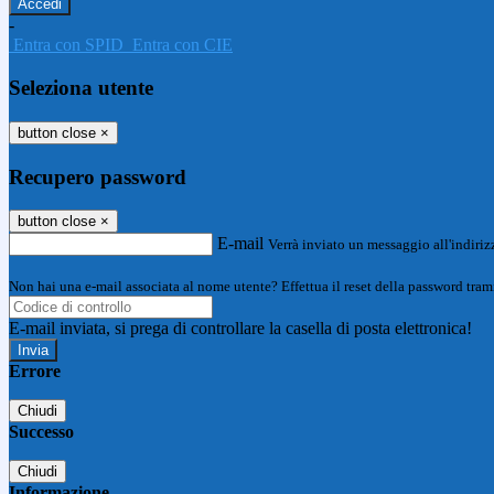
-
Entra con SPID
Entra con CIE
Seleziona utente
button close
×
Recupero password
button close
×
E-mail
Verrà inviato un messaggio all'indirizz
Non hai una e-mail associata al nome utente? Effettua il reset della password tram
E-mail inviata, si prega di controllare la casella di posta elettronica!
Errore
Chiudi
Successo
Chiudi
Informazione