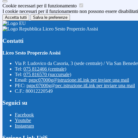
Cookie necessari per il funzionamento
I cookie necessari per il funzionamento non possono essere disabilitati.
Accetta tutti
Salva le preferenze
Liceo Sesto Properzio Assisi
Contatti
Liceo Sesto Properzio Assisi
Via P. Ludovico da Casoria, 3 (sede centrale) / Via San Benedet
Tel:
075 812466 (centrale)
Tel:
075 816570 (succursale)
Email:
pgpc07000g@istruzione.it
Link per inviare una mail
PEC:
pgpc07000g@pec.istruzione.it
Link per inviare una mail
C.F.: 80012220549
Seguici su
Facebook
Youtube
Instagram
Sezione Link Utili