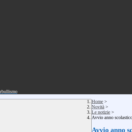
erbullismo
Home
>
Novità
>
Le notizie
>
Avvio anno scolastic
Avvio anno sc