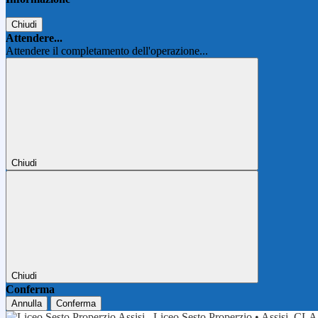
Chiudi
Attendere...
Attendere il completamento dell'operazione...
Chiudi
Chiudi
Conferma
Annulla
Conferma
Liceo Sesto Properzio • Assisi
CLA