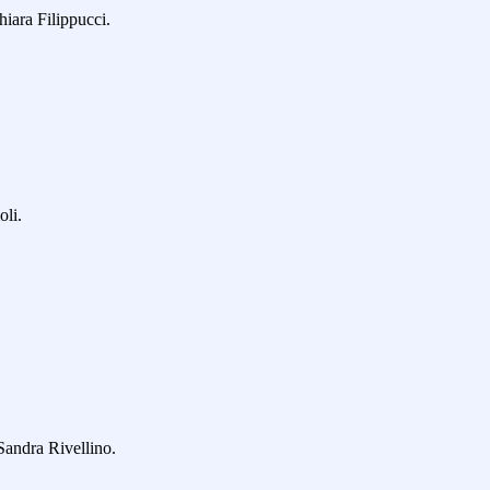
iara Filippucci.
oli.
Sandra Rivellino.