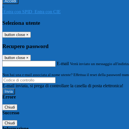
-
Entra con SPID
Entra con CIE
Seleziona utente
button close
×
Recupero password
button close
×
E-mail
Verrà inviato un messaggio all'indirizz
Non hai una e-mail associata al nome utente? Effettua il reset della password tram
E-mail inviata, si prega di controllare la casella di posta elettronica!
Errore
Chiudi
Successo
Chiudi
Informazione