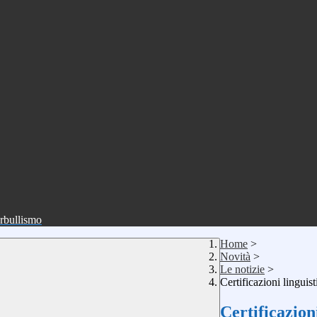
erbullismo
Home
>
Novità
>
Le notizie
>
Certificazioni linguis
Certificazion