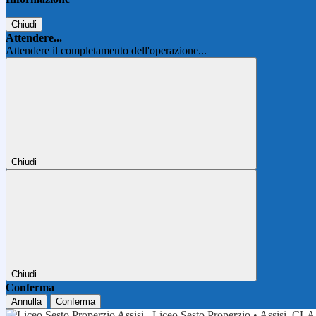
Chiudi
Attendere...
Attendere il completamento dell'operazione...
Chiudi
Chiudi
Conferma
Annulla
Conferma
Liceo Sesto Properzio • Assisi
CLA