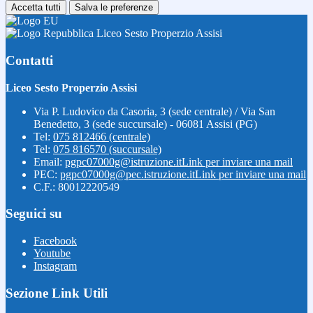
Accetta tutti
Salva le preferenze
Liceo Sesto Properzio Assisi
Contatti
Liceo Sesto Properzio Assisi
Via P. Ludovico da Casoria, 3 (sede centrale) / Via San
Benedetto, 3 (sede succursale) - 06081 Assisi (PG)
Tel:
075 812466 (centrale)
Tel:
075 816570 (succursale)
Email:
pgpc07000g@istruzione.it
Link per inviare una mail
PEC:
pgpc07000g@pec.istruzione.it
Link per inviare una mail
C.F.: 80012220549
Seguici su
Facebook
Youtube
Instagram
Sezione Link Utili