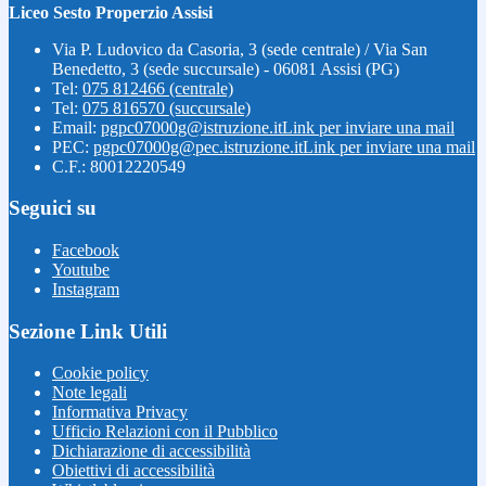
Liceo Sesto Properzio Assisi
Via P. Ludovico da Casoria, 3 (sede centrale) / Via San
Benedetto, 3 (sede succursale) - 06081 Assisi (PG)
Tel:
075 812466 (centrale)
Tel:
075 816570 (succursale)
Email:
pgpc07000g@istruzione.it
Link per inviare una mail
PEC:
pgpc07000g@pec.istruzione.it
Link per inviare una mail
C.F.: 80012220549
Seguici su
Facebook
Youtube
Instagram
Sezione Link Utili
Cookie policy
Note legali
Informativa Privacy
Ufficio Relazioni con il Pubblico
Dichiarazione di accessibilità
Obiettivi di accessibilità