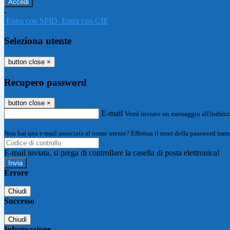
-
Entra con SPID
Entra con CIE
Seleziona utente
button close
×
Recupero password
button close
×
E-mail
Verrà inviato un messaggio all'indirizz
Non hai una e-mail associata al nome utente? Effettua il reset della password tram
E-mail inviata, si prega di controllare la casella di posta elettronica!
Errore
Chiudi
Successo
Chiudi
Informazione