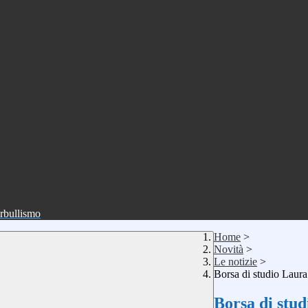
erbullismo
Home
>
Novità
>
Le notizie
>
Borsa di studio Laur
Borsa di stu