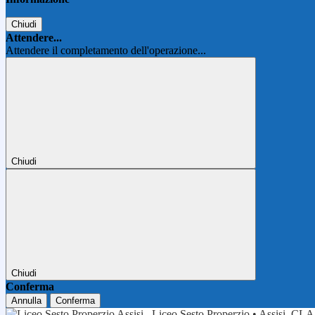
Chiudi
Attendere...
Attendere il completamento dell'operazione...
Chiudi
Chiudi
Conferma
Annulla
Conferma
Liceo Sesto Properzio • Assisi
CLA