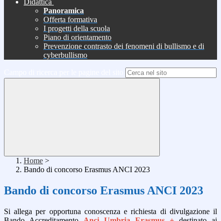
Didattica
Panoramica
Offerta formativa
I progetti della scuola
Piano di orientamento
Prevenzione contrasto dei fenomeni di bullismo e di
cyberbullismo
Campo di ricerca per le pagine del sito
Home
>
Bando di concorso Erasmus ANCI 2023
Bando di concorso Erasmus ANCI 2023
Si allega per opportuna conoscenza e richiesta di divulgazione il
Bando Accreditamento
Anci Umbria Erasmus +
destinato ai