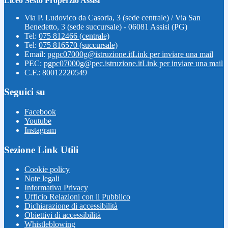
Liceo Sesto Properzio Assisi
Via P. Ludovico da Casoria, 3 (sede centrale) / Via San
Benedetto, 3 (sede succursale) - 06081 Assisi (PG)
Tel:
075 812466 (centrale)
Tel:
075 816570 (succursale)
Email:
pgpc07000g@istruzione.it
Link per inviare una mail
PEC:
pgpc07000g@pec.istruzione.it
Link per inviare una mail
C.F.: 80012220549
Seguici su
Facebook
Youtube
Instagram
Sezione Link Utili
Cookie policy
Note legali
Informativa Privacy
Ufficio Relazioni con il Pubblico
Dichiarazione di accessibilità
Obiettivi di accessibilità
Whistleblowing